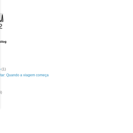
2
blog
o
(1)
itar: Quando a viagem começa
4)