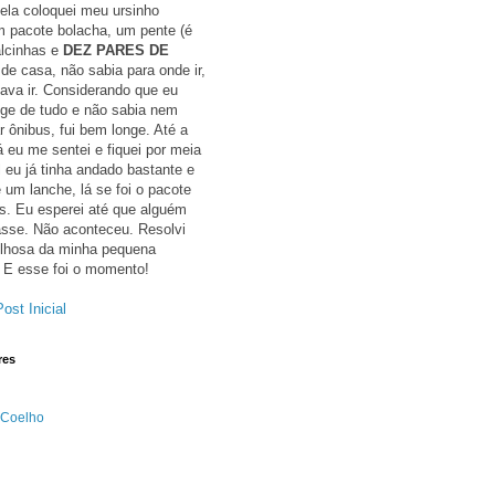
ela coloquei meu ursinho
um pacote bolacha, um pente (é
alcinhas e
DEZ PARES DE
 de casa, não sabia para onde ir,
ava ir. Considerando que eu
ge de tudo e não sabia nem
 ônibus, fui bem longe. Até a
á eu me sentei e fiquei por meia
l eu já tinha andado bastante e
 um lanche, lá se foi o pacote
s. Eu esperei até que alguém
sse. Não aconteceu. Resolvi
gulhosa da minha pequena
 E esse foi o momento!
ost Inicial
res
 Coelho