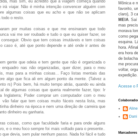
dida, mas sim, eu acredito que a viagem começa quando
Mônica e n
 irá viajar. Não é minha intenção convencer alguém com
favorito, 
obre algumas coisas que eu acho e que não se aplicam
claro), 3 c
todo o resto.
MEIA
. Saí
mas precis
lharam por muitas coisas e que me ensinaram que todo
morava lon
unca vai me ser roubado e tudo o que eu quiser fazer, se
como pegar
o conseguir. Obvio que tem coisas imutáveis e tem coisas
esquina. L
caso é, até que ponto depende e até onde ir antes de
hora. Afina
era hora de
de bolacha
tem gente que odeia e tem gente que não é organizada o
me procura
 enquadro nas não organizadas, quer dizer, para o meu
voltar, or
is, mas para a minhas coisas... Faço listas mentais das
expedição.
e algo que fica ali em algum ponto da mente. (Talvez a
to rs) Pois bem, há muito tempo atrás, quando eu ainda
Acesse o P
al de algumas coisas que queria realmente fazer, tipo: Ir
a Inglaterra; Poder comprar um computador com o meu
Colaborado
s vão falar que tem coisas muito fáceis nesta lista, mas
tinha dinheiro na época e nem uma direção de carreira que
Aline
nto dinheiro eu ganharia.
Dani
tras coisas, como que faculdade faria e para onde alguns
ro, e o meu foco sempre foi mais voltado para o presente..
Marcadores
 que devia, sem pular nenhum passo. Nada foi fácil e tudo