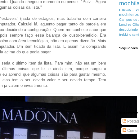
ento. Quando chegou o momento eu pensei: "Putz... Agora
mochil
lgumas coisas da lista."
meias
v
mochileiros
estáveis" (nada de estágios, mas trabalho com carteira
Campos do 
mputador. Calculei lá, aguento pagar tanto de parcela em
Londres
Olha
mpo decidindo a configuração. Quem me conhece sabe que
descobrind
trekking
ois sempre faço essa balança de custo-beneficio. Era
comi
balho com área tecnológica, não era apenas diversão. Mais
mputador. Um item ticado da lista. E assim fui comprando
Seguidores
da acima do que podia pagar.
eria o último item da lista. Para mim, não era um bem
 últimas coisas que fiz e ainda sim, porque surgiu a
o eu aprendi que algumas coisas são para gastar mesmo.
 elas tem o seu devido valor e seu devido tempo. Tem
m já valem o investimento.
Inscreva-se 
Postag
Coment