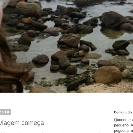
2018
Como tudo
Quando eu 
 viagem começa
pequeno. A
peguei a m