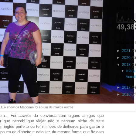
Contador
49,38
Arquivo do 
►
2021
(2)
►
2020
(3)
▼
2018
(1)
▼
març
Acred
►
2017
(6)
►
2016
(2
E o show da Madonna foi só um de muitos outros
em... Foi através da conversa com alguns amigos que
or que percebi que viajar não é nenhum bicho de sete
nglês perfeito ou ter milhões de dinheiros para gastar é
pouco de dinheiro e calcular, da mesma forma que fiz com