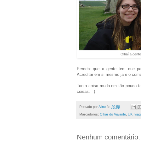
Olhaí a gent
Percebi que a gente tem que par
Acreditar em si mesmo já é o com
Tanta coisa muda em tão pouco te
coisas. =)
Postado por
Aline
às
20:58
Marcadores:
Olhar do Viajante
,
UK
,
via
Nenhum comentário: