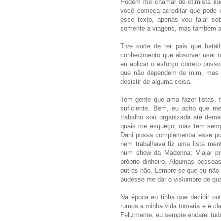
Podem me chamar de otimista ilu
você começa acreditar que pode e
esse texto, apenas vou falar s
somente a viagens, mas também a 
Tive sorte de ter pais que bata
conhecimento que absorver usar n
eu aplicar o esforço correto poss
que não dependem de mim, mas o 
desistir de alguma coisa.
Tem gente que ama fazer listas, 
suficiente. Bem, eu acho que me
trabalho sou organizada até dema
quais me esqueço, mas tem sempr
Dani possa complementar esse pon
nem trabalhava fiz uma lista ment
num show da Madonna; Viajar pr
próprio dinheiro. Algumas pessoa
outras não. Lembre-se que eu não 
pudesse me dar o vislumbre de qua
Na época eu tinha que decidir ou
rumos a minha vida tomaria e é cla
Felizmente, eu sempre encarei tudo