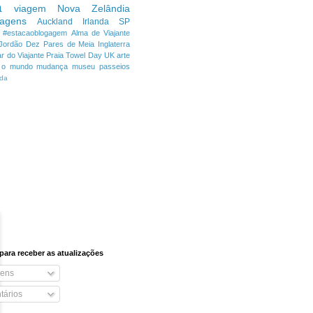
a
viagem
Nova Zelândia
iagens
Auckland
Irlanda
SP
#estacaoblogagem
Alma de Viajante
Jordão
Dez Pares de Meia
Inglaterra
r do Viajante
Praia
Towel Day
UK
arte
o o mundo
mudança
museu
passeios
da
para receber as atualizações
ens
ários