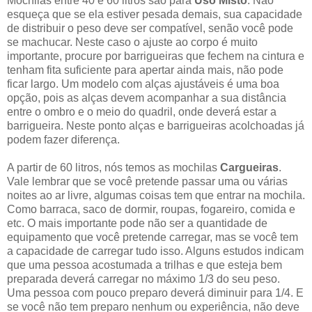
Mochilas entre 40 e 60 litros são para
Uso Misto
. Não
esqueça que se ela estiver pesada demais, sua capacidade
de distribuir o peso deve ser compatível, senão você pode
se machucar. Neste caso o ajuste ao corpo é muito
importante, procure por barrigueiras que fechem na cintura e
tenham fita suficiente para apertar ainda mais, não pode
ficar largo. Um modelo com alças ajustáveis é uma boa
opção, pois as alças devem acompanhar a sua distância
entre o ombro e o meio do quadril, onde deverá estar a
barrigueira. Neste ponto alças e barrigueiras acolchoadas já
podem fazer diferença.
A partir de 60 litros, nós temos as mochilas
Cargueiras
.
Vale lembrar que se você pretende passar uma ou várias
noites ao ar livre, algumas coisas tem que entrar na mochila.
Como barraca, saco de dormir, roupas, fogareiro, comida e
etc. O mais importante pode não ser a quantidade de
equipamento que você pretende carregar, mas se você tem
a capacidade de carregar tudo isso. Alguns estudos indicam
que uma pessoa acostumada a trilhas e que esteja bem
preparada deverá carregar no máximo 1/3 do seu peso.
Uma pessoa com pouco preparo deverá diminuir para 1/4. E
se você não tem preparo nenhum ou experiência, não deve