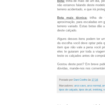
Bota:
trilha de mais de um dia, pes
não estamos falando deste modelo
terreno acidentado, e que irá prote
Bota mais técnica:
trilha de v
aproximação, para escaladas em ge
terreno variado. Estas botas dão 
deste calçado.
Alguns desses itens podem ter um
da escolha você deve optar pela 
item que não vale a pena você pr
eles te guiaram por toda a viagem
teste os calçados antes de comprá
Gostou deste post? Em breve publ
dúvidas, mande-nos nos comentári
Postado por
Dani Coelho
às
17:16
Marcadores:
arco cavo
,
arco normal
,
ar
tipos de calçado
,
tipos de pé
,
trekking
,
v