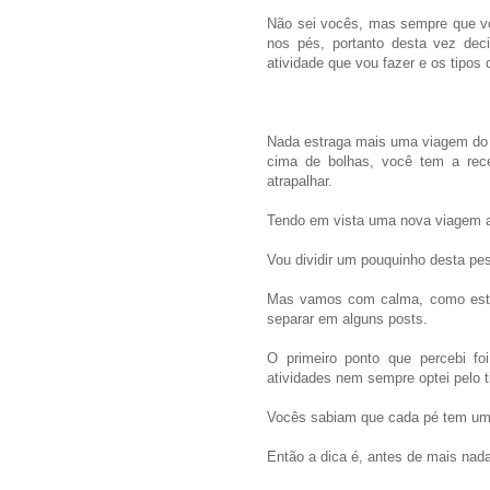
Não sei vocês, mas sempre que vo
nos pés, portanto desta vez deci
atividade que vou fazer e os tipos 
Nada estraga mais uma viagem do 
cima de bolhas, você tem a rece
atrapalhar.
Tendo em vista uma nova viagem a
Vou dividir um pouquinho desta pe
Mas vamos com calma, como este 
separar em alguns posts.
O primeiro ponto que percebi fo
atividades nem sempre optei pelo 
Vocês sabiam que cada pé tem um 
Então a dica é, antes de mais nada