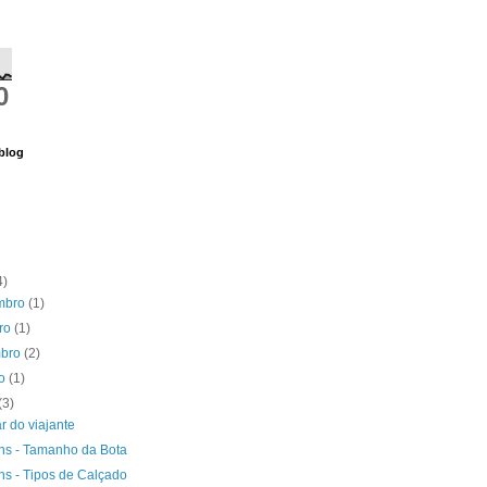
0
blog
4)
mbro
(1)
bro
(1)
mbro
(2)
to
(1)
(3)
r do viajante
ns - Tamanho da Bota
ns - Tipos de Calçado