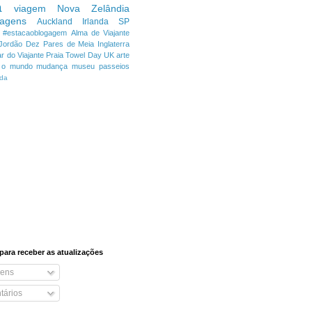
a
viagem
Nova Zelândia
iagens
Auckland
Irlanda
SP
#estacaoblogagem
Alma de Viajante
Jordão
Dez Pares de Meia
Inglaterra
r do Viajante
Praia
Towel Day
UK
arte
o o mundo
mudança
museu
passeios
da
para receber as atualizações
ens
ários