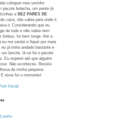
ela coloquei meu ursinho
um pacote bolacha, um pente (é
alcinhas e
DEZ PARES DE
 de casa, não sabia para onde ir,
ava ir. Considerando que eu
ge de tudo e não sabia nem
 ônibus, fui bem longe. Até a
á eu me sentei e fiquei por meia
l eu já tinha andado bastante e
 um lanche, lá se foi o pacote
s. Eu esperei até que alguém
sse. Não aconteceu. Resolvi
gulhosa da minha pequena
 E esse foi o momento!
ost Inicial
res
 Coelho