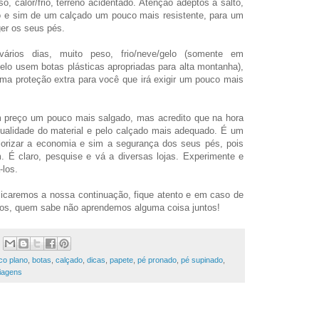
o, calor/frio, terreno acidentado. Atenção adeptos a salto,
 e sim de um calçado um pouco mais resistente, para um
ger os seus pés.
ários dias, muito peso, frio/neve/gelo (somente em
lo usem botas plásticas apropriadas para alta montanha),
uma proteção extra para você que irá exigir um pouco mais
 preço um pouco mais salgado, mas acredito que na hora
qualidade do material e pelo calçado mais adequado. É um
iorizar a economia e sim a segurança dos seus pés, pois
. É claro, pesquise e vá a diversas lojas. Experimente e
-los.
icaremos a nossa continuação, fique atento e em caso de
os, quem sabe não aprendemos alguma coisa juntos!
co plano
,
botas
,
calçado
,
dicas
,
papete
,
pé pronado
,
pé supinado
,
iagens