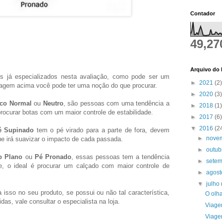
Contador
49,27
Arquivo do 
is já especializados nesta avaliação, como pode ser um
►
2021
(2)
imagem acima você pode ter uma noção do que procurar.
►
2020
(3)
co Normal
ou
Neutro
, são pessoas com uma tendência a
►
2018
(1)
 procurar botas com um maior controle de estabilidade.
►
2017
(6)
▼
2016
(2
é Supinado
tem o pé virado para a parte de fora, devem
►
nove
ue irá suavizar o impacto de cada passada.
►
outu
o Plano
ou
Pé Pronado
, essas pessoas tem a tendência
►
sete
e, o ideal é procurar um calçado com maior controle de
►
agos
▼
julho
a isso no seu produto, se possui ou não tal característica,
O olha
as, vale consultar o especialista na loja.
Viage
Viage