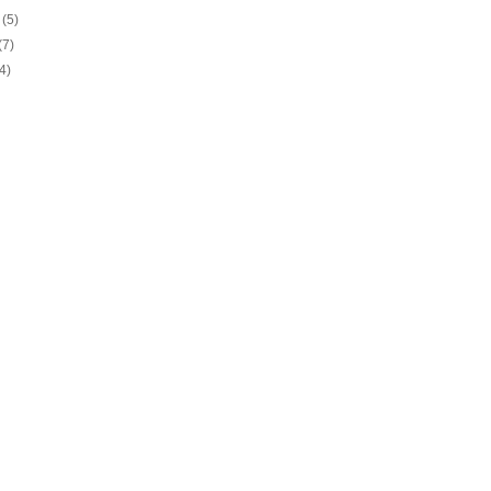
o
(5)
(7)
(4)