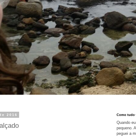
 de 2016
Como tudo
Quando eu 
Calçado
pequeno. A
peguei a m