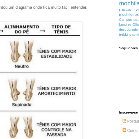
mochil
ntou um diagrama onde fica muito fácil entender:
meias
v
mochileiros
Campos do 
Londres
Olha
descobrind
trekking
comi
Seguidores
Inscreva-se 
Postag
Coment