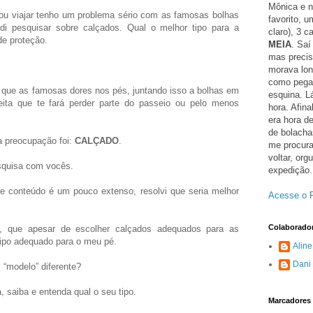
Mônica e n
u viajar tenho um problema sério com as famosas bolhas
favorito, 
di pesquisar sobre calçados. Qual o melhor tipo para a
claro), 3 c
de proteção.
MEIA
. Saí
mas precis
morava lon
como pegar
que as famosas dores nos pés, juntando isso a bolhas em
esquina. L
ita que te fará perder parte do passeio ou pelo menos
hora. Afina
era hora de
de bolacha
 preocupação foi:
CALÇADO
.
me procura
voltar, or
squisa com vocês.
expedição.
conteúdo é um pouco extenso, resolvi que seria melhor
Acesse o P
Colaborado
i, que apesar de escolher calçados adequados para as
tipo adequado para o meu pé.
Aline
Dani
“modelo” diferente?
, saiba e entenda qual o seu tipo.
Marcadores